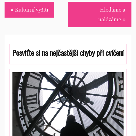
Navigace
Kulturní vyžití
Hledáme a
pro
nalézáme
příspěvek
Posviťte si na nejčastější chyby při cvičení