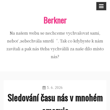
Skip
to
Berkner
content
Na našem webu se nechceme vychvalovat sami,
neboť ‚sebechvála smrdí‘. Tak co kdybyste k nám
zavítali a pak nás třeba vychválili za naše dílo místo
nás?
5. 6. 2026
Sledování času nás v mnohém