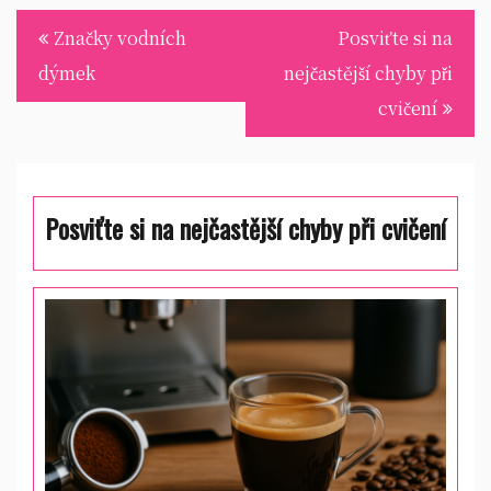
Navigace
Značky vodních
Posviťte si na
pro
dýmek
nejčastější chyby při
příspěvek
cvičení
Posviťte si na nejčastější chyby při cvičení