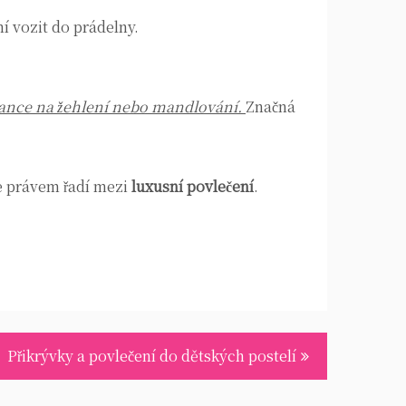
í vozit do prádelny.
nance na žehlení nebo mandlování.
Značná
e právem řadí mezi
luxusní povlečení
.
Přikrývky a povlečení do dětských postelí