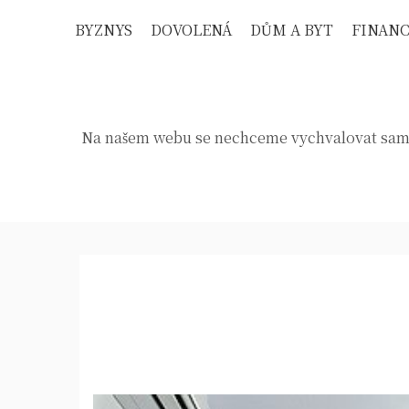
Skip
BYZNYS
DOVOLENÁ
DŮM A BYT
FINAN
to
content
Na našem webu se nechceme vychvalovat sami, 