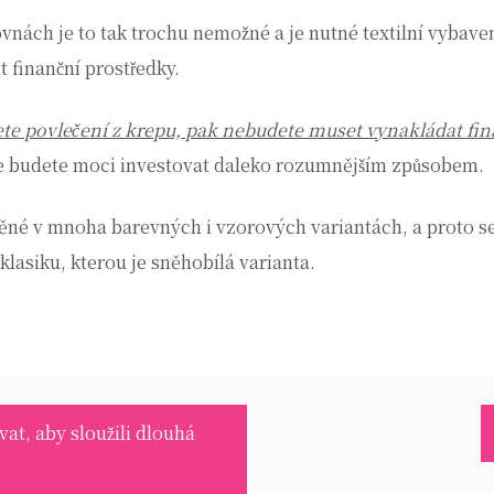
vnách je to tak trochu nemožné a je nutné textilní vybaven
it finanční prostředky.
ete povlečení z krepu, pak nebudete muset vynakládat fi
y je budete moci investovat daleko rozumnějším způsobem.
běné v mnoha barevných i vzorových variantách, a proto s
lasiku, kterou je sněhobílá varianta.
vat, aby sloužili dlouhá