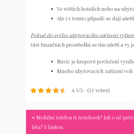
Ve větších hotelích nebo na ubyto
Ale i v tomto případě se dají ušetř
Pokud do svého ubytovacího zařízení vyber
část finančních prostředků se tím ušetří a v
Navíc je krepové povlečení vyrá
Mnoho ubytovacích zařízení volí k
4.5/5 - (11 votes)
Navigace
Mobilní telefon či notebook? Jak o ně pečo
pro
léta? S láskou.