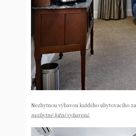
Nezbytnou výbavou každého ubytovacího zaříz
nezbytné ložní vybavení.