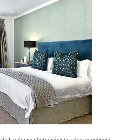
telích nebo na ubytovnách je velice namáhané.