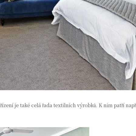
ení je také celá řada textilních výrobků. K nim patří nap