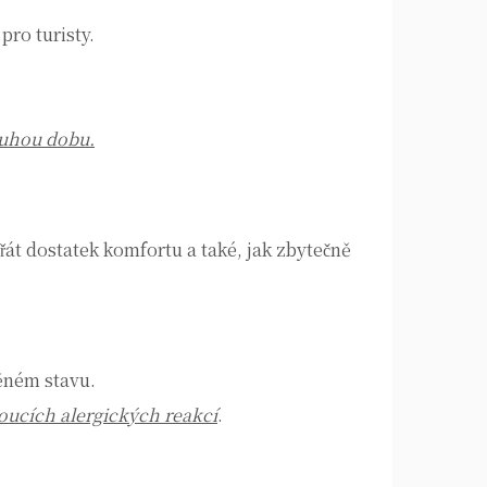
ro turisty.
ouhou dobu.
át dostatek komfortu a také, jak zbytečně
něném stavu.
doucích alergických reakcí
.