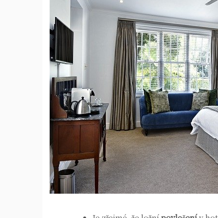
Je zřejmé, že ložní
povlečení
v ho