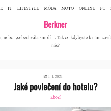
CE
IT
LIFESTYLE
MÓDA
MOTO
ONLINE
PC
Berkner
neboť ‚sebechvála smrdí‘. Tak co kdybyste k nám zavítali 
nás?
1. 1. 2021
Jaké povlečení do hotelu?
Zboží