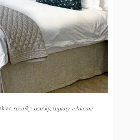
říklad
ručníky, osušky, župany, a hlavně