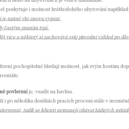
el poskytuje i možnost krátkodobého ubytování například p
 je nutné vše znovu vyprat.
ly častým praním trpí.
dět více a některý si zachovává svůj původní vzhled po dl
ízení pochopitelně hledají možnost, jak svým hostům dopř
nventáře.
né povlečení
je, vsadit na bavlnu.
ží i po několika desítkách pracích procesů stále v nezmě
alergenní, tudíž se klienti nemusejí obávat žádných nežá