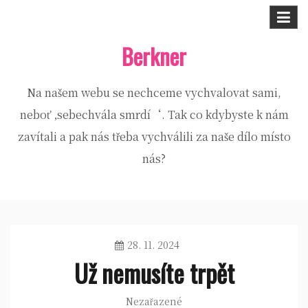
Skip
to
Berkner
content
Na našem webu se nechceme vychvalovat sami,
neboť ‚sebechvála smrdí‘. Tak co kdybyste k nám
zavítali a pak nás třeba vychválili za naše dílo místo
nás?
28. 11. 2024
Už nemusíte trpět
Nezařazené