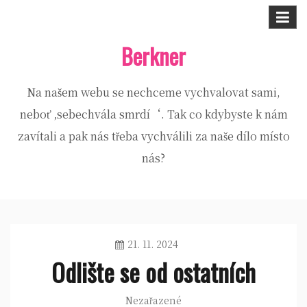
Skip
to
Berkner
content
Na našem webu se nechceme vychvalovat sami,
neboť ‚sebechvála smrdí‘. Tak co kdybyste k nám
zavítali a pak nás třeba vychválili za naše dílo místo
nás?
21. 11. 2024
Odlište se od ostatních
Nezařazené