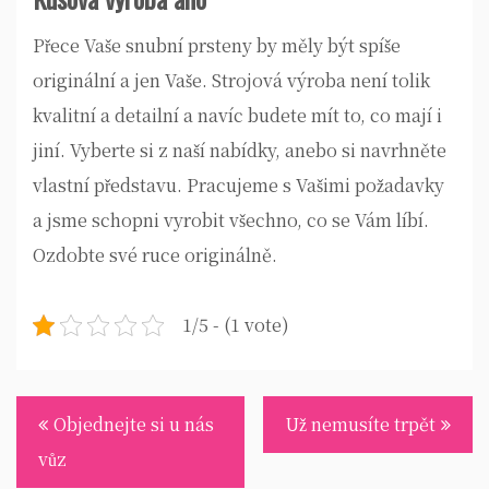
Přece Vaše
snubní prsteny
by měly být spíše
originální a jen Vaše. Strojová výroba není tolik
kvalitní a detailní a navíc budete mít to, co mají i
jiní. Vyberte si z naší nabídky, anebo si navrhněte
vlastní představu. Pracujeme s Vašimi požadavky
a jsme schopni vyrobit všechno, co se Vám líbí.
Ozdobte své ruce originálně.
1/5 - (1 vote)
Navigace
Objednejte si u nás
Už nemusíte trpět
pro
vůz