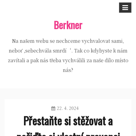
Skip
to
Berkner
content
Na našem webu se nechceme vychvalovat sami,
neboť ‚sebechvála smrdí‘. Tak co kdybyste k nám
zavítali a pak nás třeba vychválili za naše dílo místo
nás?
22. 4. 2024
Přestaňte si stěžovat a