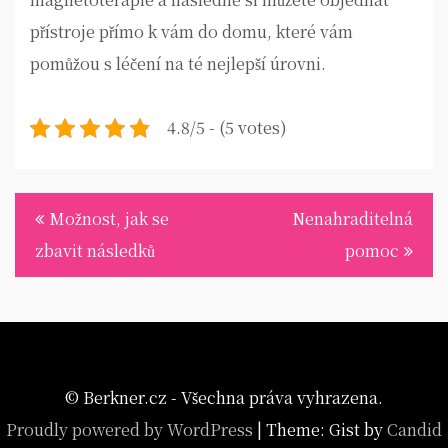
přístroje přímo k vám do domu, které vám
pomůžou s léčení na té nejlepší úrovni.
4.8/5 - (5 votes)
Navigace
Možnost, jak se
Nenahraditelná
pro
zbavit následků
pomoc
příspěvek
© Berkner.cz - Všechna práva vyhrazena.
Proudly powered by WordPress
|
Theme: Gist by
Candid