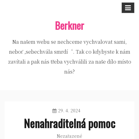
Skip
to
Berkner
content
Na našem webu se nechceme vychvalovat sami,
neboť ‚sebechvála smrdí‘. Tak co kdybyste k nám
zavítali a pak nás třeba vychválili za naše dílo místo
nás?
29. 4. 2024
Nenahraditelná pomoc
Nezařazené