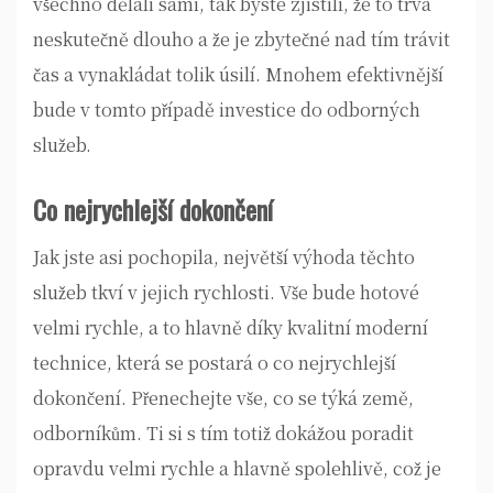
všechno dělali sami, tak byste zjistili, že to trvá
neskutečně dlouho a že je zbytečné nad tím trávit
čas a vynakládat tolik úsilí. Mnohem efektivnější
bude v tomto případě investice do odborných
služeb.
Co nejrychlejší dokončení
Jak jste asi pochopila, největší výhoda těchto
služeb tkví v jejich rychlosti. Vše bude hotové
velmi rychle, a to hlavně díky kvalitní moderní
technice, která se postará o co nejrychlejší
dokončení. Přenechejte vše, co se týká země,
odborníkům. Ti si s tím totiž dokážou poradit
opravdu velmi rychle a hlavně spolehlivě, což je