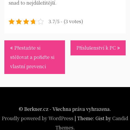
snad to nejdůležitější.
3.7/5 - (3 votes)
Navigace
Přestaňte si
Příslušenství k PC
pro
stěžovat a pořiďte si
příspěvek
vlastní prevenci
© Berkner.cz - Všechna práva vyhrazena.
Proudly powered by WordPress
|
Theme: Gist by
Candid
Themes
.