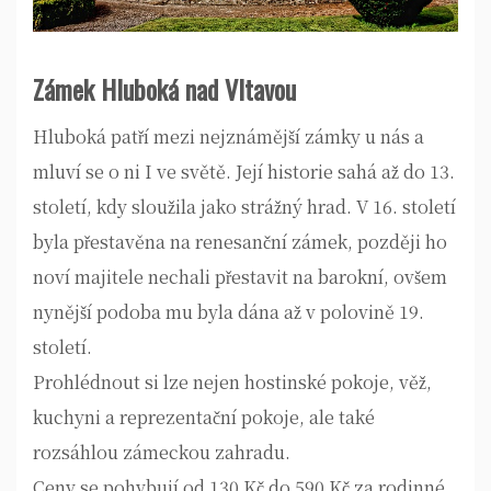
Zámek Hluboká nad Vltavou
Hluboká patří mezi nejznámější zámky u nás a
mluví se o ni I ve světě. Její historie sahá až do 13.
století, kdy sloužila jako strážný hrad. V 16. století
byla přestavěna na renesanční zámek, později ho
noví majitele nechali přestavit na barokní, ovšem
nynější podoba mu byla dána až v polovině 19.
století.
Prohlédnout si lze nejen hostinské pokoje, věž,
kuchyni a reprezentační pokoje, ale také
rozsáhlou zámeckou zahradu.
Ceny se pohybují od 130 Kč do 590 Kč za rodinné