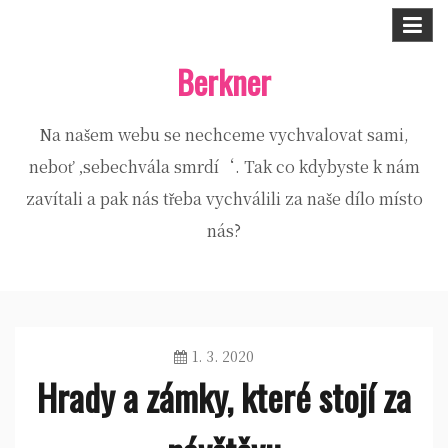
Skip
to
Berkner
content
Na našem webu se nechceme vychvalovat sami,
neboť ‚sebechvála smrdí‘. Tak co kdybyste k nám
zavítali a pak nás třeba vychválili za naše dílo místo
nás?
1. 3. 2020
Hrady a zámky, které stojí za