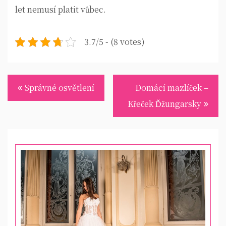
let nemusí platit vůbec.
3.7/5 - (8 votes)
Navigace
Správné osvětlení
Domácí mazlíček –
pro
Křeček Ďžungarsky
příspěvek