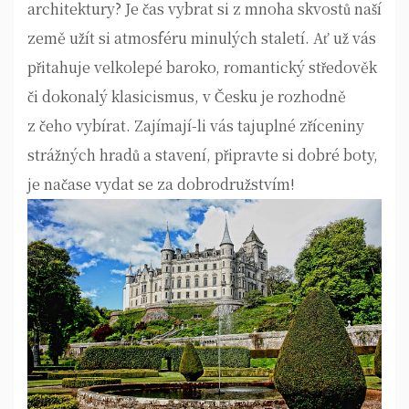
architektury? Je čas vybrat si z mnoha skvostů naší
země užít si atmosféru minulých staletí. Ať už vás
přitahuje velkolepé baroko, romantický středověk
či dokonalý klasicismus, v Česku je rozhodně
z čeho vybírat. Zajímají-li vás tajuplné zříceniny
strážných hradů a stavení, připravte si dobré boty,
je načase vydat se za dobrodružstvím!