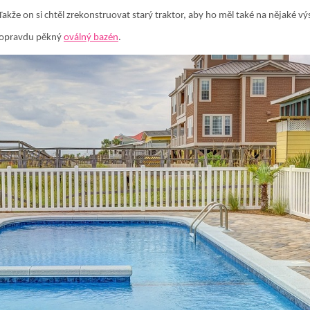
! Takže on si chtěl zrekonstruovat starý traktor, aby ho měl také na nějaké v
li opravdu pěkný
oválný bazén
.