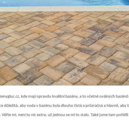
zenygluc.cz, kde mají opravdu kvalitní bazény, a to včetně oválných bazénů
ce důležitá, aby voda v bazénu byla dlouho čistá a průzračná a hlavně, aby 
Věřte mi, není to nic extra, už jednou se mi to stalo. Také jsme tam pořídili 