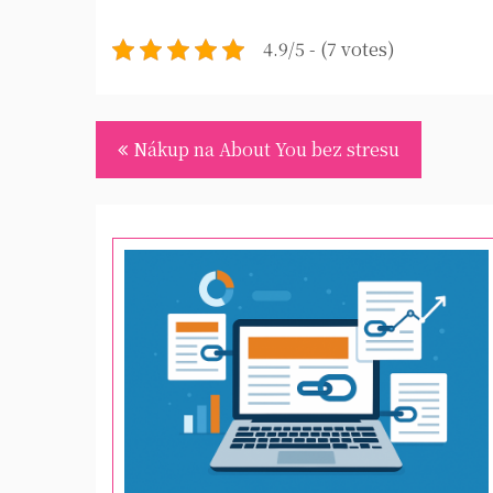
4.9/5 - (7 votes)
Navigace
Nákup na About You bez stresu
pro
příspěvek