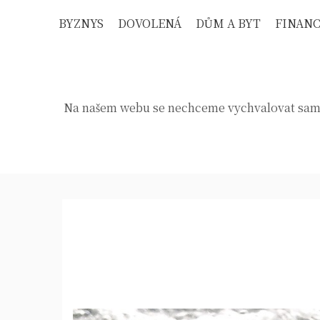
Skip
BYZNYS
DOVOLENÁ
DŮM A BYT
FINAN
to
content
Na našem webu se nechceme vychvalovat sami, 