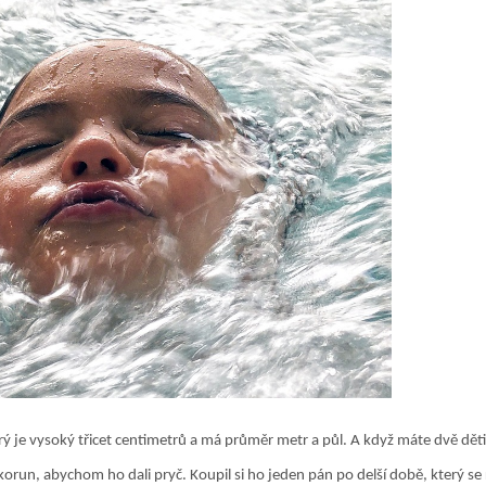
terý je vysoký třicet centimetrů a má průměr metr a půl. A když máte dvě dě
 korun, abychom ho dali pryč. Koupil si ho jeden pán po delší době, který se