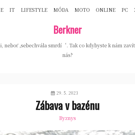
CE
IT
LIFESTYLE
MÓDA
MOTO
ONLINE
PC
Berkner
neboť ‚sebechvála smrdí‘. Tak co kdybyste k nám zavítali 
nás?
29. 5. 2023
Zábava v bazénu
Byznys