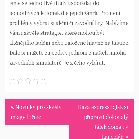
jsme se jednotlivé tituly uspořádat do
jednotlivých kolonek dle jejich žánrů. Pro není
problémy vybrat si akční či závodní hry. Nabízíme
Vám i skvělé strategie, které mohou být
akčnějšího ladění nebo založené hlavně na taktice.
Dále si můžete zajezdit v jednom z našich mnoha
závodních simulátorů. Je z čeho vybírat.
Navigace
Novinky pro skvělý
Káva espresso: Jak si
pro
image ložnic
připravit dokonalý
příspěvek
šálek doma i v
kanceláři