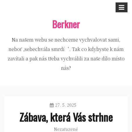
Skip
to
Berkner
content
Na našem webu se nechceme vychvalovat sami,
neboť ‚sebechvála smrdí‘. Tak co kdybyste k nám
zavítali a pak nás třeba vychválili za naše dílo místo
nás?
27. 5. 2025
Zábava, která Vás strhne
Nezařazené