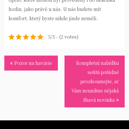
hodin, jako právě u nás. U nás budete mít
komfort, který byste nikde jinde neměli.
5/5 - (2 votes)
Navigace
Pozor na havárie
Kompletní nabídku
pro
sešitů pořádně
příspěvek
prozkoumejte, ať
Vám neunikne nějaká
žhavá novinka