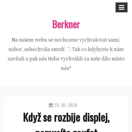
Skip
to
Berkner
content
Na našem webu se nechceme vychvalovat sami,
neboť ‚sebechvála smrdí‘. Tak co kdybyste k nám
zavítali a pak nás třeba vychválili za naše dílo místo
nás?
23. 10. 2024
Když se rozbije displej,